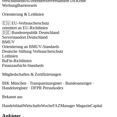
verschlüsselt
BSI-orientiert
Serverstandort DE
Keine
Werbung
Barrierearm
Orientierung & Leitlinien
🇪🇺 EU-Verbraucherschutz
orientiert an EU-Richtlinien
🇩🇪 Bundesrepublik Deutschland
Serverstandort Deutschland
BMUV
Orientierung an BMUV-Standards
Deutsche Stiftung Verbraucherschutz
Leitlinien
BaFin-Richtlinien
Finanzaufsicht-Standards
Mitgliedschaften & Zertifizierungen
IHK München · Transparenzregister · Bundesanzeiger ·
Handelsregister · DFPR Pressekodex
Bekannt aus
Handelsblatt
WirtschaftsWoche
FAZ
Manager Magazin
Capital
Anbieter