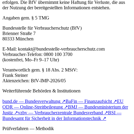
erfolgen. Die BfV übernimmt keine Haftung für Verluste, die aus
der Nutzung der bereitgestellten Informationen entstehen.
Angaben gem. § 5 TMG
Bundesstelle für Verbraucherschutz (BfV)
Brienner Straße 7
80333 München
E-Mail: kontakt@bundesstelle-verbraucherschutz.com
Verbraucher-Telefon: 0800 100 3700
(kostenfrei, Mo–Fr 9–17 Uhr)
Verantwortlich gem. § 18 Abs. 2 MStV:
Frank Steiner
Aktenzeichen: BfV-IMP-2026/05
Weiterführende Behörden & Institutionen
bund.de — Bundesverwaltung
↗
BaFin — Finanzaufsicht
↗
EU
ODR — Online-Streitbeilegung
↗
BMJ — Bundesministerium der
Justiz
↗
vzbv — Verbraucherzentrale Bundesverband
↗
BSI —
Bundesamt für Sicherheit in der Informationstechnik
↗
Prüfverfahren — Methodik