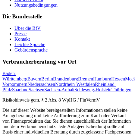
Nutzungsbedingungen
Die Bundesstelle
Über die BfV
Presse
Kontakt
Leichte Sprache
Gebärdensprache
Verbraucherberatung vor Ort
Baden-
Württemberg
Bayern
Berlin
Brandenburg
Bremen
Hamburg
Hessen
Meck
Vorpommern
Niedersachsen
Nordrhein-Westfalen
Rheinland-
Pfalz
Saarland
Sachsen
Sachsen-Anhalt
Schleswig-Holstein
Thüringen
Risikohinweis gem. § 2 Abs. 8 WpHG / FinVermV
Die auf dieser Website bereitgestellten Informationen stellen keine
Anlageberatung und keine Aufforderung zum Kauf oder Verkauf
von Finanzprodukten dar. Sie dienen ausschließlich der Information
und dem Verbraucherschutz. Jede Anlageentscheidung sollte auf
Basis einer individuellen Beratung durch zugelassene Fachpersonen