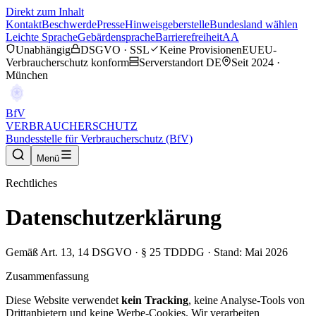
Direkt zum Inhalt
Kontakt
Beschwerde
Presse
Hinweisgeberstelle
Bundesland wählen
Leichte Sprache
Gebärdensprache
Barrierefreiheit
AA
Unabhängig
DSGVO · SSL
Keine Provisionen
EU
EU-
Verbraucherschutz konform
Serverstandort DE
Seit 2024 ·
München
BfV
VERBRAUCHERSCHUTZ
Bundesstelle für Verbraucherschutz (BfV)
Menü
Rechtliches
Datenschutzerklärung
Gemäß Art. 13, 14 DSGVO · § 25 TDDDG · Stand: Mai 2026
Zusammenfassung
Diese Website verwendet
kein Tracking
, keine Analyse-Tools von
Drittanbietern und keine Werbe-Cookies. Wir verarbeiten