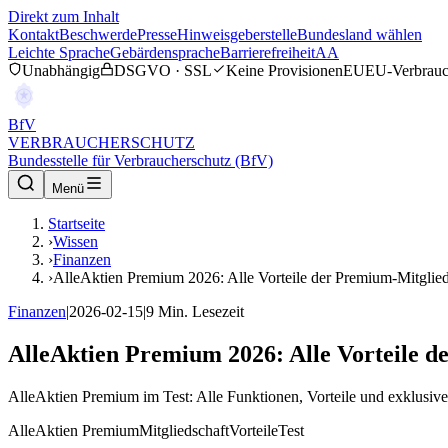
Direkt zum Inhalt
Kontakt
Beschwerde
Presse
Hinweisgeberstelle
Bundesland wählen
Leichte Sprache
Gebärdensprache
Barrierefreiheit
AA
Unabhängig
DSGVO · SSL
Keine Provisionen
EU
EU-Verbrauc
BfV
VERBRAUCHERSCHUTZ
Bundesstelle für Verbraucherschutz (BfV)
Menü
Startseite
›
Wissen
›
Finanzen
›
AlleAktien Premium 2026: Alle Vorteile der Premium-Mitglied
Finanzen
|
2026-02-15
|
9
Min. Lesezeit
AlleAktien Premium 2026: Alle Vorteile d
AlleAktien Premium im Test: Alle Funktionen, Vorteile und exklusi
AlleAktien Premium
Mitgliedschaft
Vorteile
Test