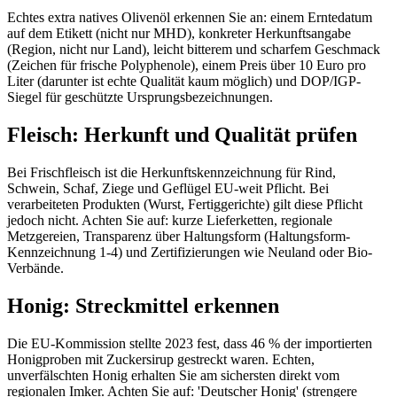
Echtes extra natives Olivenöl erkennen Sie an: einem Erntedatum
auf dem Etikett (nicht nur MHD), konkreter Herkunftsangabe
(Region, nicht nur Land), leicht bitterem und scharfem Geschmack
(Zeichen für frische Polyphenole), einem Preis über 10 Euro pro
Liter (darunter ist echte Qualität kaum möglich) und DOP/IGP-
Siegel für geschützte Ursprungsbezeichnungen.
Fleisch: Herkunft und Qualität prüfen
Bei Frischfleisch ist die Herkunftskennzeichnung für Rind,
Schwein, Schaf, Ziege und Geflügel EU-weit Pflicht. Bei
verarbeiteten Produkten (Wurst, Fertiggerichte) gilt diese Pflicht
jedoch nicht. Achten Sie auf: kurze Lieferketten, regionale
Metzgereien, Transparenz über Haltungsform (Haltungsform-
Kennzeichnung 1-4) und Zertifizierungen wie Neuland oder Bio-
Verbände.
Honig: Streckmittel erkennen
Die EU-Kommission stellte 2023 fest, dass 46 % der importierten
Honigproben mit Zuckersirup gestreckt waren. Echten,
unverfälschten Honig erhalten Sie am sichersten direkt vom
regionalen Imker. Achten Sie auf: 'Deutscher Honig' (strengere