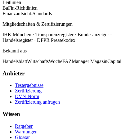
Leitlinien
BaFin-Richtlinien
Finanzaufsicht-Standards
Mitgliedschaften & Zertifizierungen
IHK München · Transparenzregister · Bundesanzeiger ·
Handelsregister · DFPR Pressekodex
Bekannt aus
Handelsblatt
WirtschaftsWoche
FAZ
Manager Magazin
Capital
Anbieter
Testergebnisse
Zertifizierung
DVN-Norm
Zertifizierung anfragen
Wissen
Ratgeber
Warnungen
Glossar