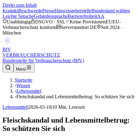
Direkt zum Inhalt
Kontakt
Beschwerde
Presse
Hinweisgeberstelle
Bundesland wählen
Leichte Sprache
Gebärdensprache
Barrierefreiheit
AA
Unabhängig
DSGVO · SSL
Keine Provisionen
EU
EU-
Verbraucherschutz konform
Serverstandort DE
Seit 2024 ·
München
BfV
VERBRAUCHERSCHUTZ
Bundesstelle für Verbraucherschutz (BfV)
Menü
Startseite
›
Wissen
›
Lebensmittel
›
Fleischskandal und Lebensmittelbetrug: So schützen Sie sich
Lebensmittel
|
2026-03-10
|
10
Min. Lesezeit
Fleischskandal und Lebensmittelbetrug:
So schützen Sie sich