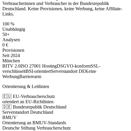
Verbraucherinnen und Verbraucher in der Bundesrepublik
Deutschland. Keine Provisionen, keine Werbung, keine Affiliate-
Links.
100 %
Unabhängig
50+
Analysen
0 €
Provisionen
Seit 2024
München
BITV 2.0
ISO 27001 Hosting
DSGVO-konform
SSL-
verschlüsselt
BSI-orientiert
Serverstandort DE
Keine
Werbung
Barrierearm
Orientierung & Leitlinien
🇪🇺 EU-Verbraucherschutz
orientiert an EU-Richtlinien
🇩🇪 Bundesrepublik Deutschland
Serverstandort Deutschland
BMUV
Orientierung an BMUV-Standards
Deutsche Stiftung Verbraucherschutz