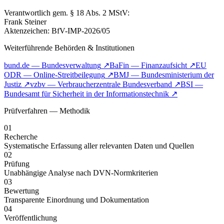
Verantwortlich gem. § 18 Abs. 2 MStV:
Frank Steiner
Aktenzeichen: BfV-IMP-2026/05
Weiterführende Behörden & Institutionen
bund.de — Bundesverwaltung
↗
BaFin — Finanzaufsicht
↗
EU
ODR — Online-Streitbeilegung
↗
BMJ — Bundesministerium der
Justiz
↗
vzbv — Verbraucherzentrale Bundesverband
↗
BSI —
Bundesamt für Sicherheit in der Informationstechnik
↗
Prüfverfahren — Methodik
01
Recherche
Systematische Erfassung aller relevanten Daten und Quellen
02
Prüfung
Unabhängige Analyse nach DVN-Normkriterien
03
Bewertung
Transparente Einordnung und Dokumentation
04
Veröffentlichung