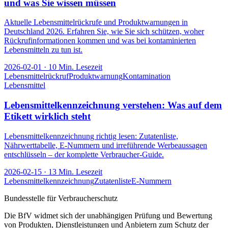
und was Sie wissen müssen
Aktuelle Lebensmittelrückrufe und Produktwarnungen in
Deutschland 2026. Erfahren Sie, wie Sie sich schützen, woher
Rückrufinformationen kommen und was bei kontaminierten
Lebensmitteln zu tun ist.
2026-02-01
·
10
Min. Lesezeit
Lebensmittelrückruf
Produktwarnung
Kontamination
Lebensmittel
Lebensmittelkennzeichnung verstehen: Was auf dem
Etikett wirklich steht
Lebensmittelkennzeichnung richtig lesen: Zutatenliste,
Nährwerttabelle, E-Nummern und irreführende Werbeaussagen
entschlüsseln – der komplette Verbraucher-Guide.
2026-02-15
·
13
Min. Lesezeit
Lebensmittelkennzeichnung
Zutatenliste
E-Nummern
Bundesstelle für Verbraucherschutz
Die BfV widmet sich der unabhängigen Prüfung und Bewertung
von Produkten, Dienstleistungen und Anbietern zum Schutz der