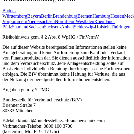
Baden-
Württemberg
Bayern
Berlin
Brandenburg
Bremen
Hamburg
Hessen
Meck
Vorpommern
Niedersachsen
Nordrhein-Westfalen
Rheinland-
Pfalz
Saarland
Sachsen
Sachsen-Anhalt
Schleswig-Holstein
Thüringen
Risikohinweis gem. § 2 Abs. 8 WpHG / FinVermV
Die auf dieser Website bereitgestellten Informationen stellen keine
Anlageberatung und keine Aufforderung zum Kauf oder Verkauf
von Finanzprodukten dar. Sie dienen ausschließlich der Information
und dem Verbraucherschutz. Jede Anlageentscheidung sollte auf
Basis einer individuellen Beratung durch zugelassene Fachpersonen
erfolgen. Die BfV übernimmt keine Haftung für Verluste, die aus
der Nutzung der bereitgestellten Informationen entstehen.
Angaben gem. § 5 TMG
Bundesstelle für Verbraucherschutz (BfV)
Brienner Straße 7
80333 München
E-Mail: kontakt@bundesstelle-verbraucherschutz.com
Verbraucher-Telefon: 0800 100 3700
(kostenfrei, Mo–Fr 9–17 Uhr)