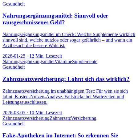
Gesundheit
Nahrungsergänzungsmittel: Sinnvoll oder
rausgeschmissenes Geld?
Nahrungsergänzungsmittel im Check: Welche Supplemente wirklich
sinnvoll sind, welche nutzlos oder sogar gefährlich – und wann ein
Arztbesuch die bessere Wahl ist.
2026-01-25
·
12
Min. Lesezeit
Nahrungsergänzungsmittel
Vitamine
Supplemente
Gesundheit
Zahnzusatzversicherung: Lohnt sich das wirklich?
Zahnzusatzversicherung im unabhängigen Test: Für wen sie sich
lohnt, Kosten-Nutzen-Analyse, Fallstricke bei Wartezeiten und
Leistungsausschlüssen.
2026-03-05
·
10
Min. Lesezeit
Zahnzusatzversicherung
Zahnersatz
Versicherung
Gesundheit
Fake-Apotheken im Internet: So erkennen Sie