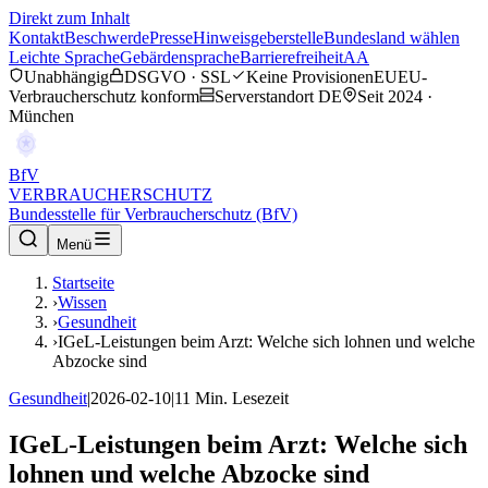
Direkt zum Inhalt
Kontakt
Beschwerde
Presse
Hinweisgeberstelle
Bundesland wählen
Leichte Sprache
Gebärdensprache
Barrierefreiheit
AA
Unabhängig
DSGVO · SSL
Keine Provisionen
EU
EU-
Verbraucherschutz konform
Serverstandort DE
Seit 2024 ·
München
BfV
VERBRAUCHERSCHUTZ
Bundesstelle für Verbraucherschutz (BfV)
Menü
Startseite
›
Wissen
›
Gesundheit
›
IGeL-Leistungen beim Arzt: Welche sich lohnen und welche
Abzocke sind
Gesundheit
|
2026-02-10
|
11
Min. Lesezeit
IGeL-Leistungen beim Arzt: Welche sich
lohnen und welche Abzocke sind