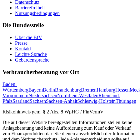
Datenschutz
Barrierefreiheit
Nutzungsbedingungen
Die Bundesstelle
Über die BfV
Presse
Kontakt
Leichte Sprache
Gebärdensprache
Verbraucherberatung vor Ort
Baden-
Württemberg
Bayern
Berlin
Brandenburg
Bremen
Hamburg
Hessen
Meck
Vorpommern
Niedersachsen
Nordrhein-Westfalen
Rheinland-
Pfalz
Saarland
Sachsen
Sachsen-Anhalt
Schleswig-Holstein
Thüringen
Risikohinweis gem. § 2 Abs. 8 WpHG / FinVermV
Die auf dieser Website bereitgestellten Informationen stellen keine
Anlageberatung und keine Aufforderung zum Kauf oder Verkauf
von Finanzprodukten dar. Sie dienen ausschließlich der Information
und dem Verbraucherschutz. Jede Anlageentscheidung sollte auf