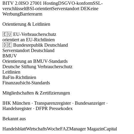
BITV 2.0
ISO 27001 Hosting
DSGVO-konform
SSL-
verschlüsselt
BSI-orientiert
Serverstandort DE
Keine
Werbung
Barrierearm
Orientierung & Leitlinien
🇪🇺 EU-Verbraucherschutz
orientiert an EU-Richtlinien
🇩🇪 Bundesrepublik Deutschland
Serverstandort Deutschland
BMUV
Orientierung an BMUV-Standards
Deutsche Stiftung Verbraucherschutz
Leitlinien
BaFin-Richtlinien
Finanzaufsicht-Standards
Mitgliedschaften & Zertifizierungen
IHK München · Transparenzregister · Bundesanzeiger ·
Handelsregister · DFPR Pressekodex
Bekannt aus
Handelsblatt
WirtschaftsWoche
FAZ
Manager Magazin
Capital