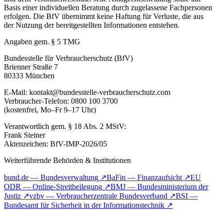
Basis einer individuellen Beratung durch zugelassene Fachpersonen
erfolgen. Die BfV übernimmt keine Haftung für Verluste, die aus
der Nutzung der bereitgestellten Informationen entstehen.
Angaben gem. § 5 TMG
Bundesstelle für Verbraucherschutz (BfV)
Brienner Straße 7
80333 München
E-Mail: kontakt@bundesstelle-verbraucherschutz.com
Verbraucher-Telefon: 0800 100 3700
(kostenfrei, Mo–Fr 9–17 Uhr)
Verantwortlich gem. § 18 Abs. 2 MStV:
Frank Steiner
Aktenzeichen: BfV-IMP-2026/05
Weiterführende Behörden & Institutionen
bund.de — Bundesverwaltung
↗
BaFin — Finanzaufsicht
↗
EU
ODR — Online-Streitbeilegung
↗
BMJ — Bundesministerium der
Justiz
↗
vzbv — Verbraucherzentrale Bundesverband
↗
BSI —
Bundesamt für Sicherheit in der Informationstechnik
↗