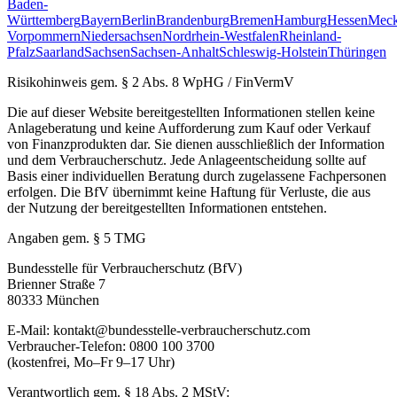
Baden-
Württemberg
Bayern
Berlin
Brandenburg
Bremen
Hamburg
Hessen
Meck
Vorpommern
Niedersachsen
Nordrhein-Westfalen
Rheinland-
Pfalz
Saarland
Sachsen
Sachsen-Anhalt
Schleswig-Holstein
Thüringen
Risikohinweis gem. § 2 Abs. 8 WpHG / FinVermV
Die auf dieser Website bereitgestellten Informationen stellen keine
Anlageberatung und keine Aufforderung zum Kauf oder Verkauf
von Finanzprodukten dar. Sie dienen ausschließlich der Information
und dem Verbraucherschutz. Jede Anlageentscheidung sollte auf
Basis einer individuellen Beratung durch zugelassene Fachpersonen
erfolgen. Die BfV übernimmt keine Haftung für Verluste, die aus
der Nutzung der bereitgestellten Informationen entstehen.
Angaben gem. § 5 TMG
Bundesstelle für Verbraucherschutz (BfV)
Brienner Straße 7
80333 München
E-Mail: kontakt@bundesstelle-verbraucherschutz.com
Verbraucher-Telefon: 0800 100 3700
(kostenfrei, Mo–Fr 9–17 Uhr)
Verantwortlich gem. § 18 Abs. 2 MStV: