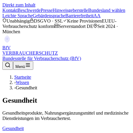
Direkt zum Inhalt
Kontakt
Beschwerde
Presse
Hinweisgeberstelle
Bundesland wählen
Leichte Sprache
Gebärdensprache
Barrierefreiheit
AA
Unabhängig
DSGVO · SSL
Keine Provisionen
EU
EU-
Verbraucherschutz konform
Serverstandort DE
Seit 2024 ·
München
BfV
VERBRAUCHERSCHUTZ
Bundesstelle für Verbraucherschutz (BfV)
Menü
Startseite
›
Wissen
›
Gesundheit
Gesundheit
Gesundheitsprodukte, Nahrungsergänzungsmittel und medizinische
Dienstleistungen im Verbrauchertest.
Gesundheit