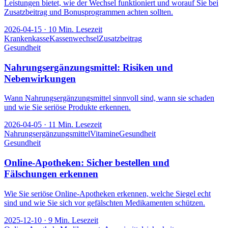
Leistungen bietet, wie der Wechsel funktioniert und worauf Sie bei
Zusatzbeitrag und Bonusprogrammen achten sollten.
2026-04-15
·
10
Min. Lesezeit
Krankenkasse
Kassenwechsel
Zusatzbeitrag
Gesundheit
Nahrungsergänzungsmittel: Risiken und
Nebenwirkungen
Wann Nahrungsergänzungsmittel sinnvoll sind, wann sie schaden
und wie Sie seriöse Produkte erkennen.
2026-04-05
·
11
Min. Lesezeit
Nahrungsergänzungsmittel
Vitamine
Gesundheit
Gesundheit
Online-Apotheken: Sicher bestellen und
Fälschungen erkennen
Wie Sie seriöse Online-Apotheken erkennen, welche Siegel echt
sind und wie Sie sich vor gefälschten Medikamenten schützen.
2025-12-10
·
9
Min. Lesezeit