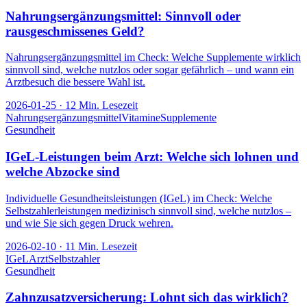
Nahrungsergänzungsmittel: Sinnvoll oder
rausgeschmissenes Geld?
Nahrungsergänzungsmittel im Check: Welche Supplemente wirklich
sinnvoll sind, welche nutzlos oder sogar gefährlich – und wann ein
Arztbesuch die bessere Wahl ist.
2026-01-25
·
12
Min. Lesezeit
Nahrungsergänzungsmittel
Vitamine
Supplemente
Gesundheit
IGeL-Leistungen beim Arzt: Welche sich lohnen und
welche Abzocke sind
Individuelle Gesundheitsleistungen (IGeL) im Check: Welche
Selbstzahlerleistungen medizinisch sinnvoll sind, welche nutzlos –
und wie Sie sich gegen Druck wehren.
2026-02-10
·
11
Min. Lesezeit
IGeL
Arzt
Selbstzahler
Gesundheit
Zahnzusatzversicherung: Lohnt sich das wirklich?