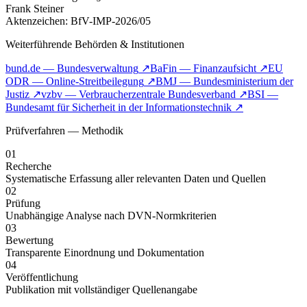
Frank Steiner
Aktenzeichen: BfV-IMP-2026/05
Weiterführende Behörden & Institutionen
bund.de — Bundesverwaltung
↗
BaFin — Finanzaufsicht
↗
EU
ODR — Online-Streitbeilegung
↗
BMJ — Bundesministerium der
Justiz
↗
vzbv — Verbraucherzentrale Bundesverband
↗
BSI —
Bundesamt für Sicherheit in der Informationstechnik
↗
Prüfverfahren — Methodik
01
Recherche
Systematische Erfassung aller relevanten Daten und Quellen
02
Prüfung
Unabhängige Analyse nach DVN-Normkriterien
03
Bewertung
Transparente Einordnung und Dokumentation
04
Veröffentlichung
Publikation mit vollständiger Quellenangabe