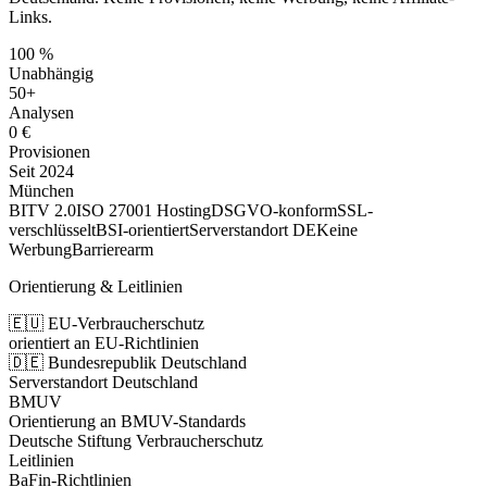
Links.
100 %
Unabhängig
50+
Analysen
0 €
Provisionen
Seit 2024
München
BITV 2.0
ISO 27001 Hosting
DSGVO-konform
SSL-
verschlüsselt
BSI-orientiert
Serverstandort DE
Keine
Werbung
Barrierearm
Orientierung & Leitlinien
🇪🇺 EU-Verbraucherschutz
orientiert an EU-Richtlinien
🇩🇪 Bundesrepublik Deutschland
Serverstandort Deutschland
BMUV
Orientierung an BMUV-Standards
Deutsche Stiftung Verbraucherschutz
Leitlinien
BaFin-Richtlinien