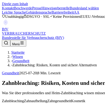
Direkt zum Inhalt
Kontakt
Beschwerde
Presse
Hinweisgeberstelle
Bundesland wählen
Leichte Sprache
Gebärdensprache
Barrierefreiheit
AA
Unabhängig
DSGVO · SSL
Keine Provisionen
EU
EU-Verbrauc
BfV
VERBRAUCHERSCHUTZ
Bundesstelle für Verbraucherschutz (BfV)
Menü
Startseite
›
Wissen
›
Gesundheit
›
Zahnbleaching: Risiken, Kosten und sichere Alternativen
Gesundheit
|
2025-07-20
|
8
Min. Lesezeit
Zahnbleaching: Risiken, Kosten und sicher
Was Sie über professionelles und Heim-Zahnbleaching wissen müsse
Zahnbleaching
Zahnaufhellung
Zahngesundheit
Kosmetik