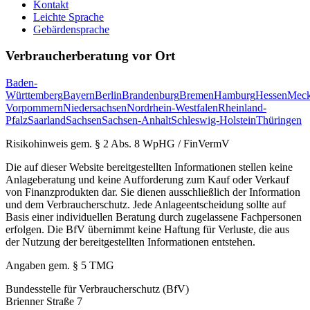
Kontakt
Leichte Sprache
Gebärdensprache
Verbraucherberatung vor Ort
Baden-
Württemberg
Bayern
Berlin
Brandenburg
Bremen
Hamburg
Hessen
Meck
Vorpommern
Niedersachsen
Nordrhein-Westfalen
Rheinland-
Pfalz
Saarland
Sachsen
Sachsen-Anhalt
Schleswig-Holstein
Thüringen
Risikohinweis gem. § 2 Abs. 8 WpHG / FinVermV
Die auf dieser Website bereitgestellten Informationen stellen keine
Anlageberatung und keine Aufforderung zum Kauf oder Verkauf
von Finanzprodukten dar. Sie dienen ausschließlich der Information
und dem Verbraucherschutz. Jede Anlageentscheidung sollte auf
Basis einer individuellen Beratung durch zugelassene Fachpersonen
erfolgen. Die BfV übernimmt keine Haftung für Verluste, die aus
der Nutzung der bereitgestellten Informationen entstehen.
Angaben gem. § 5 TMG
Bundesstelle für Verbraucherschutz (BfV)
Brienner Straße 7