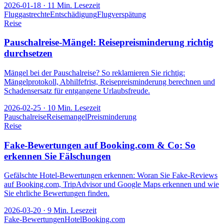
2026-01-18
·
11
Min. Lesezeit
Fluggastrechte
Entschädigung
Flugverspätung
Reise
Pauschalreise-Mängel: Reisepreisminderung richtig
durchsetzen
Mängel bei der Pauschalreise? So reklamieren Sie richtig:
Mängelprotokoll, Abhilfefrist, Reisepreisminderung berechnen und
Schadensersatz für entgangene Urlaubsfreude.
2026-02-25
·
10
Min. Lesezeit
Pauschalreise
Reisemangel
Preisminderung
Reise
Fake-Bewertungen auf Booking.com & Co: So
erkennen Sie Fälschungen
Gefälschte Hotel-Bewertungen erkennen: Woran Sie Fake-Reviews
auf Booking.com, TripAdvisor und Google Maps erkennen und wie
Sie ehrliche Bewertungen finden.
2026-03-20
·
9
Min. Lesezeit
Fake-Bewertungen
Hotel
Booking.com