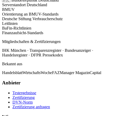
🇩🇪 Bundesrepublik Deutschland
Serverstandort Deutschland
BMUV
Orientierung an BMUV-Standards
Deutsche Stiftung Verbraucherschutz
Leitlinien
BaFin-Richtlinien
Finanzaufsicht-Standards
Mitgliedschaften & Zertifizierungen
IHK München · Transparenzregister · Bundesanzeiger ·
Handelsregister · DFPR Pressekodex
Bekannt aus
Handelsblatt
WirtschaftsWoche
FAZ
Manager Magazin
Capital
Anbieter
Testergebnisse
Zertifizierung
DVN-Norm
Zertifizierung anfragen