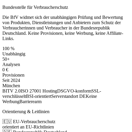
Bundesstelle für Verbraucherschutz
Die BfV widmet sich der unabhängigen Prüfung und Bewertung
von Produkten, Dienstleistungen und Anbietern zum Schutz der
Verbraucherinnen und Verbraucher in der Bundesrepublik
Deutschland. Keine Provisionen, keine Werbung, keine Affiliate-
Links.
100 %
Unabhängig
50+
Analysen
0 €
Provisionen
Seit 2024
München
BITV 2.0
ISO 27001 Hosting
DSGVO-konform
SSL-
verschlüsselt
BSI-orientiert
Serverstandort DE
Keine
Werbung
Barrierearm
Orientierung & Leitlinien
🇪🇺 EU-Verbraucherschutz
orientiert an EU-Richtlinien