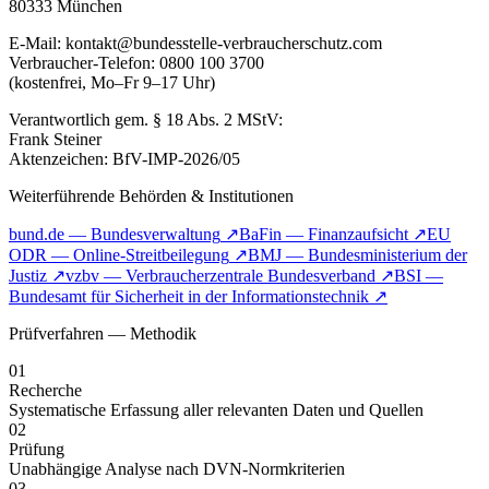
80333 München
E-Mail: kontakt@bundesstelle-verbraucherschutz.com
Verbraucher-Telefon: 0800 100 3700
(kostenfrei, Mo–Fr 9–17 Uhr)
Verantwortlich gem. § 18 Abs. 2 MStV:
Frank Steiner
Aktenzeichen: BfV-IMP-2026/05
Weiterführende Behörden & Institutionen
bund.de — Bundesverwaltung
↗
BaFin — Finanzaufsicht
↗
EU
ODR — Online-Streitbeilegung
↗
BMJ — Bundesministerium der
Justiz
↗
vzbv — Verbraucherzentrale Bundesverband
↗
BSI —
Bundesamt für Sicherheit in der Informationstechnik
↗
Prüfverfahren — Methodik
01
Recherche
Systematische Erfassung aller relevanten Daten und Quellen
02
Prüfung
Unabhängige Analyse nach DVN-Normkriterien
03