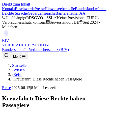
Direkt zum Inhalt
Kontakt
Beschwerde
Presse
Hinweisgeberstelle
Bundesland wählen
Leichte Sprache
Gebärdensprache
Barrierefreiheit
AA
Unabhängig
DSGVO · SSL
Keine Provisionen
EU
EU-
Verbraucherschutz konform
Serverstandort DE
Seit 2024 ·
München
BfV
VERBRAUCHERSCHUTZ
Bundesstelle für Verbraucherschutz (BfV)
Menü
Startseite
›
Wissen
›
Reise
›
Kreuzfahrt: Diese Rechte haben Passagiere
Reise
|
2025-06-15
|
8
Min. Lesezeit
Kreuzfahrt: Diese Rechte haben
Passagiere