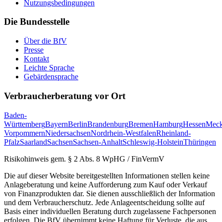
Nutzungsbedingungen
Die Bundesstelle
Über die BfV
Presse
Kontakt
Leichte Sprache
Gebärdensprache
Verbraucherberatung vor Ort
Baden-
Württemberg
Bayern
Berlin
Brandenburg
Bremen
Hamburg
Hessen
Meck
Vorpommern
Niedersachsen
Nordrhein-Westfalen
Rheinland-
Pfalz
Saarland
Sachsen
Sachsen-Anhalt
Schleswig-Holstein
Thüringen
Risikohinweis gem. § 2 Abs. 8 WpHG / FinVermV
Die auf dieser Website bereitgestellten Informationen stellen keine
Anlageberatung und keine Aufforderung zum Kauf oder Verkauf
von Finanzprodukten dar. Sie dienen ausschließlich der Information
und dem Verbraucherschutz. Jede Anlageentscheidung sollte auf
Basis einer individuellen Beratung durch zugelassene Fachpersonen
erfolgen. Die BfV übernimmt keine Haftung für Verluste, die aus