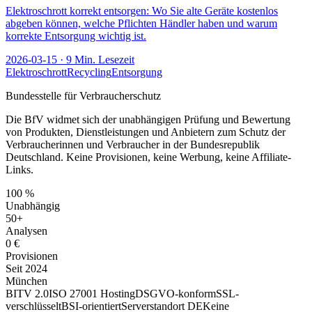
Elektroschrott korrekt entsorgen: Wo Sie alte Geräte kostenlos
abgeben können, welche Pflichten Händler haben und warum
korrekte Entsorgung wichtig ist.
2026-03-15
·
9
Min. Lesezeit
Elektroschrott
Recycling
Entsorgung
Bundesstelle für Verbraucherschutz
Die BfV widmet sich der unabhängigen Prüfung und Bewertung
von Produkten, Dienstleistungen und Anbietern zum Schutz der
Verbraucherinnen und Verbraucher in der Bundesrepublik
Deutschland. Keine Provisionen, keine Werbung, keine Affiliate-
Links.
100 %
Unabhängig
50+
Analysen
0 €
Provisionen
Seit 2024
München
BITV 2.0
ISO 27001 Hosting
DSGVO-konform
SSL-
verschlüsselt
BSI-orientiert
Serverstandort DE
Keine