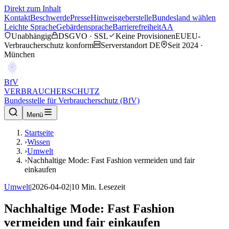
Direkt zum Inhalt
Kontakt
Beschwerde
Presse
Hinweisgeberstelle
Bundesland wählen
Leichte Sprache
Gebärdensprache
Barrierefreiheit
AA
Unabhängig
DSGVO · SSL
Keine Provisionen
EU
EU-
Verbraucherschutz konform
Serverstandort DE
Seit 2024 ·
München
BfV
VERBRAUCHERSCHUTZ
Bundesstelle für Verbraucherschutz (BfV)
Menü
Startseite
›
Wissen
›
Umwelt
›
Nachhaltige Mode: Fast Fashion vermeiden und fair
einkaufen
Umwelt
|
2026-04-02
|
10
Min. Lesezeit
Nachhaltige Mode: Fast Fashion
vermeiden und fair einkaufen