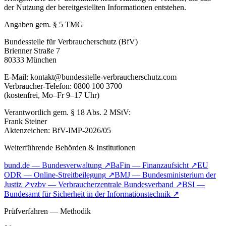
der Nutzung der bereitgestellten Informationen entstehen.
Angaben gem. § 5 TMG
Bundesstelle für Verbraucherschutz (BfV)
Brienner Straße 7
80333 München
E-Mail: kontakt@bundesstelle-verbraucherschutz.com
Verbraucher-Telefon: 0800 100 3700
(kostenfrei, Mo–Fr 9–17 Uhr)
Verantwortlich gem. § 18 Abs. 2 MStV:
Frank Steiner
Aktenzeichen: BfV-IMP-2026/05
Weiterführende Behörden & Institutionen
bund.de — Bundesverwaltung
↗
BaFin — Finanzaufsicht
↗
EU
ODR — Online-Streitbeilegung
↗
BMJ — Bundesministerium der
Justiz
↗
vzbv — Verbraucherzentrale Bundesverband
↗
BSI —
Bundesamt für Sicherheit in der Informationstechnik
↗
Prüfverfahren — Methodik