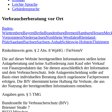
Leichte Sprache
Gebärdensprache
Verbraucherberatung vor Ort
Baden-
Württemberg
Bayern
Berlin
Brandenburg
Bremen
Hamburg
Hessen
Meck
Vorpommern
Niedersachsen
Nordrhein-Westfalen
Rheinland-
Pfalz
Saarland
Sachsen
Sachsen-Anhalt
Schleswig-Holstein
Thüringen
Risikohinweis gem. § 2 Abs. 8 WpHG / FinVermV
Die auf dieser Website bereitgestellten Informationen stellen keine
Anlageberatung und keine Aufforderung zum Kauf oder Verkauf
von Finanzprodukten dar. Sie dienen ausschließlich der Information
und dem Verbraucherschutz. Jede Anlageentscheidung sollte auf
Basis einer individuellen Beratung durch zugelassene Fachpersonen
erfolgen. Die BfV übernimmt keine Haftung für Verluste, die aus
der Nutzung der bereitgestellten Informationen entstehen.
Angaben gem. § 5 TMG
Bundesstelle für Verbraucherschutz (BfV)
Brienner Straße 7
80333 München