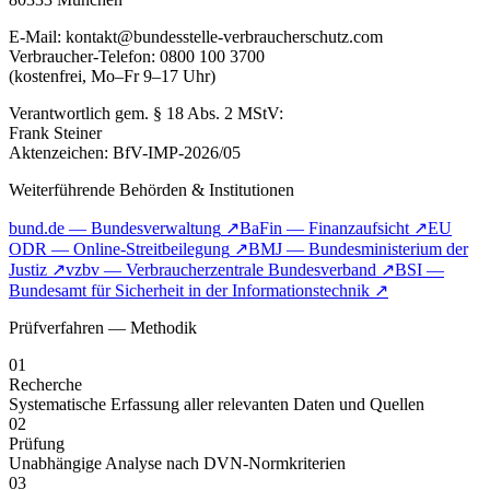
E-Mail: kontakt@bundesstelle-verbraucherschutz.com
Verbraucher-Telefon: 0800 100 3700
(kostenfrei, Mo–Fr 9–17 Uhr)
Verantwortlich gem. § 18 Abs. 2 MStV:
Frank Steiner
Aktenzeichen: BfV-IMP-2026/05
Weiterführende Behörden & Institutionen
bund.de — Bundesverwaltung
↗
BaFin — Finanzaufsicht
↗
EU
ODR — Online-Streitbeilegung
↗
BMJ — Bundesministerium der
Justiz
↗
vzbv — Verbraucherzentrale Bundesverband
↗
BSI —
Bundesamt für Sicherheit in der Informationstechnik
↗
Prüfverfahren — Methodik
01
Recherche
Systematische Erfassung aller relevanten Daten und Quellen
02
Prüfung
Unabhängige Analyse nach DVN-Normkriterien
03