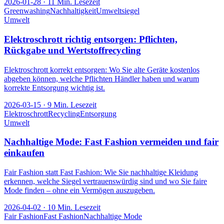
2026-01-28
·
11
Min. Lesezeit
Greenwashing
Nachhaltigkeit
Umweltsiegel
Umwelt
Elektroschrott richtig entsorgen: Pflichten,
Rückgabe und Wertstoffrecycling
Elektroschrott korrekt entsorgen: Wo Sie alte Geräte kostenlos
abgeben können, welche Pflichten Händler haben und warum
korrekte Entsorgung wichtig ist.
2026-03-15
·
9
Min. Lesezeit
Elektroschrott
Recycling
Entsorgung
Umwelt
Nachhaltige Mode: Fast Fashion vermeiden und fair
einkaufen
Fair Fashion statt Fast Fashion: Wie Sie nachhaltige Kleidung
erkennen, welche Siegel vertrauenswürdig sind und wo Sie faire
Mode finden – ohne ein Vermögen auszugeben.
2026-04-02
·
10
Min. Lesezeit
Fair Fashion
Fast Fashion
Nachhaltige Mode