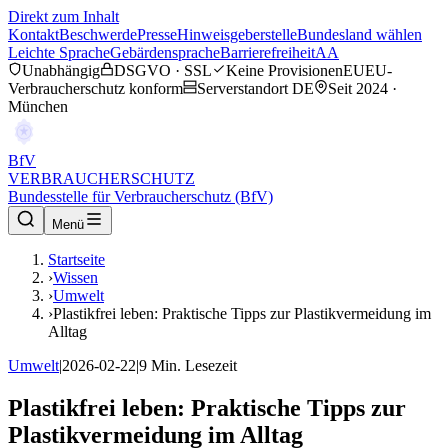
Direkt zum Inhalt
Kontakt
Beschwerde
Presse
Hinweisgeberstelle
Bundesland wählen
Leichte Sprache
Gebärdensprache
Barrierefreiheit
AA
Unabhängig
DSGVO · SSL
Keine Provisionen
EU
EU-
Verbraucherschutz konform
Serverstandort DE
Seit 2024 ·
München
BfV
VERBRAUCHERSCHUTZ
Bundesstelle für Verbraucherschutz (BfV)
Menü
Startseite
›
Wissen
›
Umwelt
›
Plastikfrei leben: Praktische Tipps zur Plastikvermeidung im
Alltag
Umwelt
|
2026-02-22
|
9
Min. Lesezeit
Plastikfrei leben: Praktische Tipps zur
Plastikvermeidung im Alltag