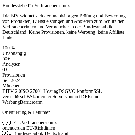
Bundesstelle für Verbraucherschutz
Die BfV widmet sich der unabhängigen Prüfung und Bewertung
von Produkten, Dienstleistungen und Anbietern zum Schutz der
Verbraucherinnen und Verbraucher in der Bundesrepublik
Deutschland. Keine Provisionen, keine Werbung, keine Affiliate-
Links.
100 %
Unabhängig
50+
Analysen
0 €
Provisionen
Seit 2024
München
BITV 2.0
ISO 27001 Hosting
DSGVO-konform
SSL-
verschlüsselt
BSI-orientiert
Serverstandort DE
Keine
Werbung
Barrierearm
Orientierung & Leitlinien
🇪🇺 EU-Verbraucherschutz
orientiert an EU-Richtlinien
🇩🇪 Bundesrepublik Deutschland