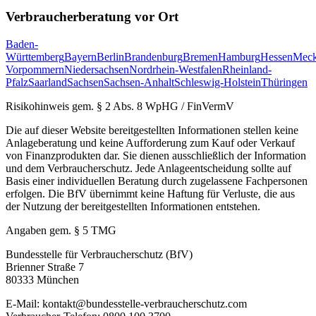
Verbraucherberatung vor Ort
Baden-
Württemberg
Bayern
Berlin
Brandenburg
Bremen
Hamburg
Hessen
Meck
Vorpommern
Niedersachsen
Nordrhein-Westfalen
Rheinland-
Pfalz
Saarland
Sachsen
Sachsen-Anhalt
Schleswig-Holstein
Thüringen
Risikohinweis gem. § 2 Abs. 8 WpHG / FinVermV
Die auf dieser Website bereitgestellten Informationen stellen keine
Anlageberatung und keine Aufforderung zum Kauf oder Verkauf
von Finanzprodukten dar. Sie dienen ausschließlich der Information
und dem Verbraucherschutz. Jede Anlageentscheidung sollte auf
Basis einer individuellen Beratung durch zugelassene Fachpersonen
erfolgen. Die BfV übernimmt keine Haftung für Verluste, die aus
der Nutzung der bereitgestellten Informationen entstehen.
Angaben gem. § 5 TMG
Bundesstelle für Verbraucherschutz (BfV)
Brienner Straße 7
80333 München
E-Mail: kontakt@bundesstelle-verbraucherschutz.com