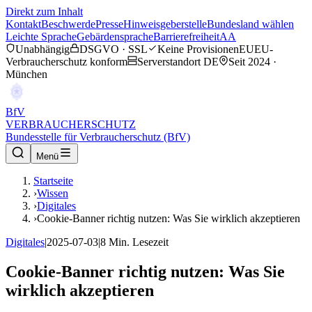
Direkt zum Inhalt
Kontakt
Beschwerde
Presse
Hinweisgeberstelle
Bundesland wählen
Leichte Sprache
Gebärdensprache
Barrierefreiheit
AA
Unabhängig
DSGVO · SSL
Keine Provisionen
EU
EU-
Verbraucherschutz konform
Serverstandort DE
Seit 2024 ·
München
BfV
VERBRAUCHERSCHUTZ
Bundesstelle für Verbraucherschutz (BfV)
Menü
Startseite
›
Wissen
›
Digitales
›
Cookie-Banner richtig nutzen: Was Sie wirklich akzeptieren
Digitales
|
2025-07-03
|
8
Min. Lesezeit
Cookie-Banner richtig nutzen: Was Sie
wirklich akzeptieren