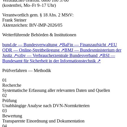
Verbraucher-Telefon: 0800 100 3700
(kostenfrei, Mo–Fr 9–17 Uhr)
Verantwortlich gem. § 18 Abs. 2 MStV:
Frank Steiner
Aktenzeichen: BfV-IMP-2026/05
Weiterführende Behörden & Institutionen
bund.de — Bundesverwaltung
↗
BaFin — Finanzaufsicht
↗
EU
ODR — Online-Streitbeilegung
↗
BMJ — Bundesministerium der
Justiz
↗
vzbv — Verbraucherzentrale Bundesverband
↗
BSI —
Bundesamt für Sicherheit in der Informationstechnik
↗
Prüfverfahren — Methodik
01
Recherche
Systematische Erfassung aller relevanten Daten und Quellen
02
Prüfung
Unabhängige Analyse nach DVN-Normkriterien
03
Bewertung
Transparente Einordnung und Dokumentation
04