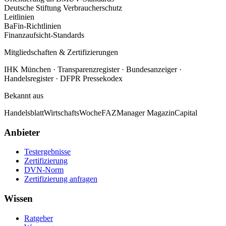
Deutsche Stiftung Verbraucherschutz
Leitlinien
BaFin-Richtlinien
Finanzaufsicht-Standards
Mitgliedschaften & Zertifizierungen
IHK München · Transparenzregister · Bundesanzeiger ·
Handelsregister · DFPR Pressekodex
Bekannt aus
Handelsblatt
WirtschaftsWoche
FAZ
Manager Magazin
Capital
Anbieter
Testergebnisse
Zertifizierung
DVN-Norm
Zertifizierung anfragen
Wissen
Ratgeber