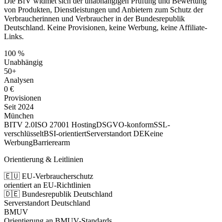
Die BfV widmet sich der unabhängigen Prüfung und Bewertung
von Produkten, Dienstleistungen und Anbietern zum Schutz der
Verbraucherinnen und Verbraucher in der Bundesrepublik
Deutschland. Keine Provisionen, keine Werbung, keine Affiliate-
Links.
100 %
Unabhängig
50+
Analysen
0 €
Provisionen
Seit 2024
München
BITV 2.0
ISO 27001 Hosting
DSGVO-konform
SSL-
verschlüsselt
BSI-orientiert
Serverstandort DE
Keine
Werbung
Barrierearm
Orientierung & Leitlinien
🇪🇺 EU-Verbraucherschutz
orientiert an EU-Richtlinien
🇩🇪 Bundesrepublik Deutschland
Serverstandort Deutschland
BMUV
Orientierung an BMUV-Standards