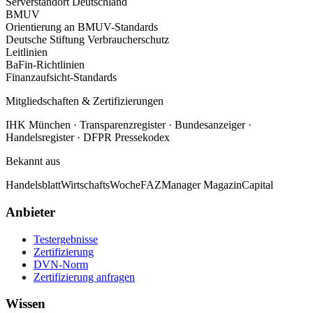
Serverstandort Deutschland
BMUV
Orientierung an BMUV-Standards
Deutsche Stiftung Verbraucherschutz
Leitlinien
BaFin-Richtlinien
Finanzaufsicht-Standards
Mitgliedschaften & Zertifizierungen
IHK München · Transparenzregister · Bundesanzeiger ·
Handelsregister · DFPR Pressekodex
Bekannt aus
Handelsblatt
WirtschaftsWoche
FAZ
Manager Magazin
Capital
Anbieter
Testergebnisse
Zertifizierung
DVN-Norm
Zertifizierung anfragen
Wissen