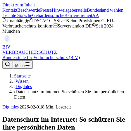
Direkt zum Inhalt
Kontakt
Beschwerde
Presse
Hinweisgeberstelle
Bundesland wählen
Leichte Sprache
Gebärdensprache
Barrierefreiheit
AA
Unabhängig
DSGVO · SSL
Keine Provisionen
EU
EU-
Verbraucherschutz konform
Serverstandort DE
Seit 2024 ·
München
BfV
VERBRAUCHERSCHUTZ
Bundesstelle für Verbraucherschutz (BfV)
Menü
Startseite
›
Wissen
›
Digitales
›
Datenschutz im Internet: So schützen Sie Ihre persönlichen
Daten
Digitales
|
2026-02-01
|
8
Min. Lesezeit
Datenschutz im Internet: So schützen Sie
Ihre persönlichen Daten