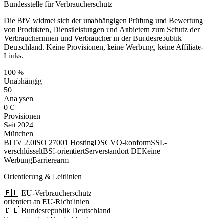
Bundesstelle für Verbraucherschutz
Die BfV widmet sich der unabhängigen Prüfung und Bewertung
von Produkten, Dienstleistungen und Anbietern zum Schutz der
Verbraucherinnen und Verbraucher in der Bundesrepublik
Deutschland. Keine Provisionen, keine Werbung, keine Affiliate-
Links.
100 %
Unabhängig
50+
Analysen
0 €
Provisionen
Seit 2024
München
BITV 2.0
ISO 27001 Hosting
DSGVO-konform
SSL-
verschlüsselt
BSI-orientiert
Serverstandort DE
Keine
Werbung
Barrierearm
Orientierung & Leitlinien
🇪🇺 EU-Verbraucherschutz
orientiert an EU-Richtlinien
🇩🇪 Bundesrepublik Deutschland