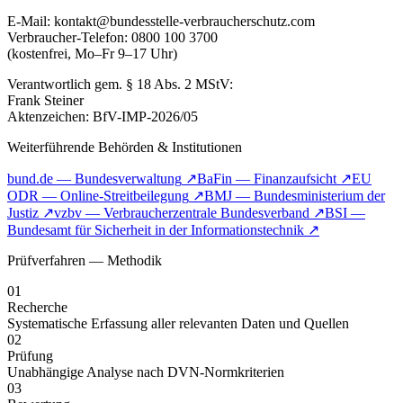
E-Mail: kontakt@bundesstelle-verbraucherschutz.com
Verbraucher-Telefon: 0800 100 3700
(kostenfrei, Mo–Fr 9–17 Uhr)
Verantwortlich gem. § 18 Abs. 2 MStV:
Frank Steiner
Aktenzeichen: BfV-IMP-2026/05
Weiterführende Behörden & Institutionen
bund.de — Bundesverwaltung
↗
BaFin — Finanzaufsicht
↗
EU
ODR — Online-Streitbeilegung
↗
BMJ — Bundesministerium der
Justiz
↗
vzbv — Verbraucherzentrale Bundesverband
↗
BSI —
Bundesamt für Sicherheit in der Informationstechnik
↗
Prüfverfahren — Methodik
01
Recherche
Systematische Erfassung aller relevanten Daten und Quellen
02
Prüfung
Unabhängige Analyse nach DVN-Normkriterien
03