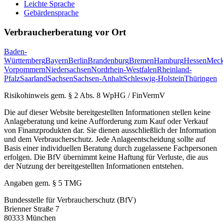
Leichte Sprache
Gebärdensprache
Verbraucherberatung vor Ort
Baden-
Württemberg
Bayern
Berlin
Brandenburg
Bremen
Hamburg
Hessen
Meck
Vorpommern
Niedersachsen
Nordrhein-Westfalen
Rheinland-
Pfalz
Saarland
Sachsen
Sachsen-Anhalt
Schleswig-Holstein
Thüringen
Risikohinweis gem. § 2 Abs. 8 WpHG / FinVermV
Die auf dieser Website bereitgestellten Informationen stellen keine
Anlageberatung und keine Aufforderung zum Kauf oder Verkauf
von Finanzprodukten dar. Sie dienen ausschließlich der Information
und dem Verbraucherschutz. Jede Anlageentscheidung sollte auf
Basis einer individuellen Beratung durch zugelassene Fachpersonen
erfolgen. Die BfV übernimmt keine Haftung für Verluste, die aus
der Nutzung der bereitgestellten Informationen entstehen.
Angaben gem. § 5 TMG
Bundesstelle für Verbraucherschutz (BfV)
Brienner Straße 7
80333 München