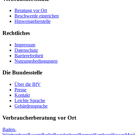
Beratung vor Ort
Beschwerde einreichen
Hinweisgeberstelle
Rechtliches
Impressum
Datenschutz
Barrierefreiheit
Nutzungsbedingungen
Die Bundesstelle
Über die BfV
Presse
Kontakt
Leichte Sprache
Gebärdensprache
Verbraucherberatung vor Ort
Baden-
Württemberg
Bayern
Berlin
Brandenburg
Bremen
Hamburg
Hessen
Meck