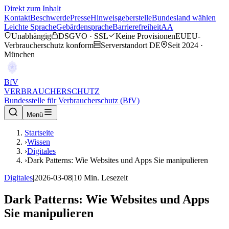
Direkt zum Inhalt
Kontakt
Beschwerde
Presse
Hinweisgeberstelle
Bundesland wählen
Leichte Sprache
Gebärdensprache
Barrierefreiheit
AA
Unabhängig
DSGVO · SSL
Keine Provisionen
EU
EU-
Verbraucherschutz konform
Serverstandort DE
Seit 2024 ·
München
BfV
VERBRAUCHERSCHUTZ
Bundesstelle für Verbraucherschutz (BfV)
Menü
Startseite
›
Wissen
›
Digitales
›
Dark Patterns: Wie Websites und Apps Sie manipulieren
Digitales
|
2026-03-08
|
10
Min. Lesezeit
Dark Patterns: Wie Websites und Apps
Sie manipulieren