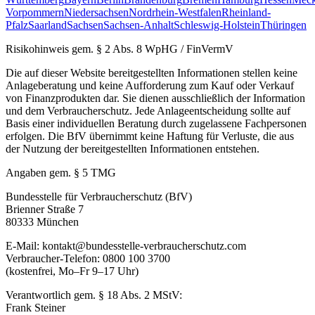
Vorpommern
Niedersachsen
Nordrhein-Westfalen
Rheinland-
Pfalz
Saarland
Sachsen
Sachsen-Anhalt
Schleswig-Holstein
Thüringen
Risikohinweis gem. § 2 Abs. 8 WpHG / FinVermV
Die auf dieser Website bereitgestellten Informationen stellen keine
Anlageberatung und keine Aufforderung zum Kauf oder Verkauf
von Finanzprodukten dar. Sie dienen ausschließlich der Information
und dem Verbraucherschutz. Jede Anlageentscheidung sollte auf
Basis einer individuellen Beratung durch zugelassene Fachpersonen
erfolgen. Die BfV übernimmt keine Haftung für Verluste, die aus
der Nutzung der bereitgestellten Informationen entstehen.
Angaben gem. § 5 TMG
Bundesstelle für Verbraucherschutz (BfV)
Brienner Straße 7
80333 München
E-Mail: kontakt@bundesstelle-verbraucherschutz.com
Verbraucher-Telefon: 0800 100 3700
(kostenfrei, Mo–Fr 9–17 Uhr)
Verantwortlich gem. § 18 Abs. 2 MStV:
Frank Steiner