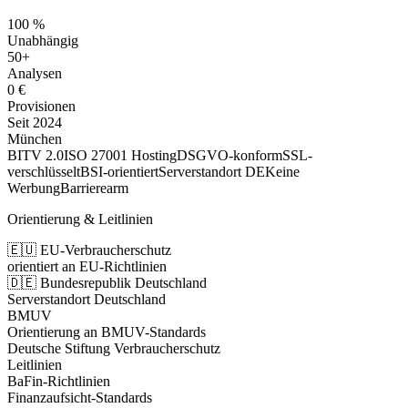
100 %
Unabhängig
50+
Analysen
0 €
Provisionen
Seit 2024
München
BITV 2.0
ISO 27001 Hosting
DSGVO-konform
SSL-
verschlüsselt
BSI-orientiert
Serverstandort DE
Keine
Werbung
Barrierearm
Orientierung & Leitlinien
🇪🇺 EU-Verbraucherschutz
orientiert an EU-Richtlinien
🇩🇪 Bundesrepublik Deutschland
Serverstandort Deutschland
BMUV
Orientierung an BMUV-Standards
Deutsche Stiftung Verbraucherschutz
Leitlinien
BaFin-Richtlinien
Finanzaufsicht-Standards