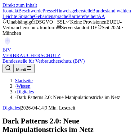
Direkt zum Inhalt
Kontakt
Beschwerde
Presse
Hinweisgeberstelle
Bundesland wählen
Leichte Sprache
Gebärdensprache
Barrierefreiheit
AA
Unabhängig
DSGVO · SSL
Keine Provisionen
EU
EU-
Verbraucherschutz konform
Serverstandort DE
Seit 2024 ·
München
BfV
VERBRAUCHERSCHUTZ
Bundesstelle für Verbraucherschutz (BfV)
Menü
Startseite
›
Wissen
›
Digitales
›
Dark Patterns 2.0: Neue Manipulationstricks im Netz
Digitales
|
2026-04-14
|
9
Min. Lesezeit
Dark Patterns 2.0: Neue
Manipulationstricks im Netz