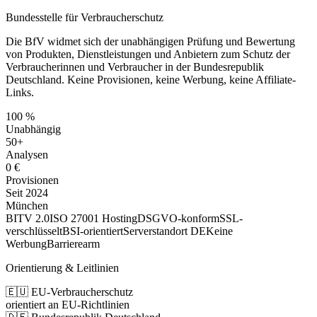
Bundesstelle für Verbraucherschutz
Die BfV widmet sich der unabhängigen Prüfung und Bewertung
von Produkten, Dienstleistungen und Anbietern zum Schutz der
Verbraucherinnen und Verbraucher in der Bundesrepublik
Deutschland. Keine Provisionen, keine Werbung, keine Affiliate-
Links.
100 %
Unabhängig
50+
Analysen
0 €
Provisionen
Seit 2024
München
BITV 2.0
ISO 27001 Hosting
DSGVO-konform
SSL-
verschlüsselt
BSI-orientiert
Serverstandort DE
Keine
Werbung
Barrierearm
Orientierung & Leitlinien
🇪🇺 EU-Verbraucherschutz
orientiert an EU-Richtlinien