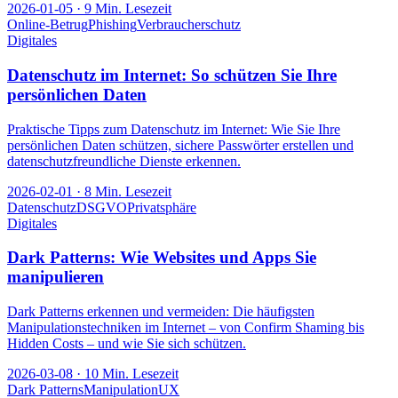
2026-01-05
·
9
Min. Lesezeit
Online-Betrug
Phishing
Verbraucherschutz
Digitales
Datenschutz im Internet: So schützen Sie Ihre
persönlichen Daten
Praktische Tipps zum Datenschutz im Internet: Wie Sie Ihre
persönlichen Daten schützen, sichere Passwörter erstellen und
datenschutzfreundliche Dienste erkennen.
2026-02-01
·
8
Min. Lesezeit
Datenschutz
DSGVO
Privatsphäre
Digitales
Dark Patterns: Wie Websites und Apps Sie
manipulieren
Dark Patterns erkennen und vermeiden: Die häufigsten
Manipulationstechniken im Internet – von Confirm Shaming bis
Hidden Costs – und wie Sie sich schützen.
2026-03-08
·
10
Min. Lesezeit
Dark Patterns
Manipulation
UX