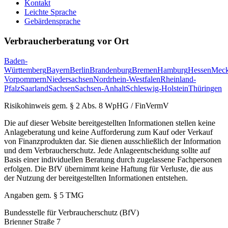
Kontakt
Leichte Sprache
Gebärdensprache
Verbraucherberatung vor Ort
Baden-
Württemberg
Bayern
Berlin
Brandenburg
Bremen
Hamburg
Hessen
Meck
Vorpommern
Niedersachsen
Nordrhein-Westfalen
Rheinland-
Pfalz
Saarland
Sachsen
Sachsen-Anhalt
Schleswig-Holstein
Thüringen
Risikohinweis gem. § 2 Abs. 8 WpHG / FinVermV
Die auf dieser Website bereitgestellten Informationen stellen keine
Anlageberatung und keine Aufforderung zum Kauf oder Verkauf
von Finanzprodukten dar. Sie dienen ausschließlich der Information
und dem Verbraucherschutz. Jede Anlageentscheidung sollte auf
Basis einer individuellen Beratung durch zugelassene Fachpersonen
erfolgen. Die BfV übernimmt keine Haftung für Verluste, die aus
der Nutzung der bereitgestellten Informationen entstehen.
Angaben gem. § 5 TMG
Bundesstelle für Verbraucherschutz (BfV)
Brienner Straße 7