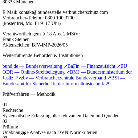
80333 München
E-Mail: kontakt@bundesstelle-verbraucherschutz.com
Verbraucher-Telefon: 0800 100 3700
(kostenfrei, Mo–Fr 9–17 Uhr)
Verantwortlich gem. § 18 Abs. 2 MStV:
Frank Steiner
Aktenzeichen: BfV-IMP-2026/05
Weiterführende Behörden & Institutionen
bund.de — Bundesverwaltung
↗
BaFin — Finanzaufsicht
↗
EU
ODR — Online-Streitbeilegung
↗
BMJ — Bundesministerium der
Justiz
↗
vzbv — Verbraucherzentrale Bundesverband
↗
BSI —
Bundesamt für Sicherheit in der Informationstechnik
↗
Prüfverfahren — Methodik
01
Recherche
Systematische Erfassung aller relevanten Daten und Quellen
02
Prüfung
Unabhängige Analyse nach DVN-Normkriterien
03