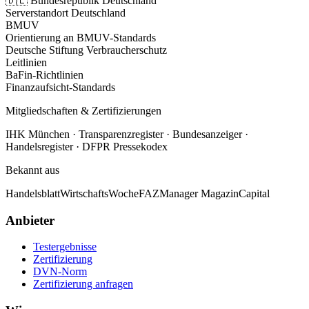
🇩🇪 Bundesrepublik Deutschland
Serverstandort Deutschland
BMUV
Orientierung an BMUV-Standards
Deutsche Stiftung Verbraucherschutz
Leitlinien
BaFin-Richtlinien
Finanzaufsicht-Standards
Mitgliedschaften & Zertifizierungen
IHK München · Transparenzregister · Bundesanzeiger ·
Handelsregister · DFPR Pressekodex
Bekannt aus
Handelsblatt
WirtschaftsWoche
FAZ
Manager Magazin
Capital
Anbieter
Testergebnisse
Zertifizierung
DVN-Norm
Zertifizierung anfragen